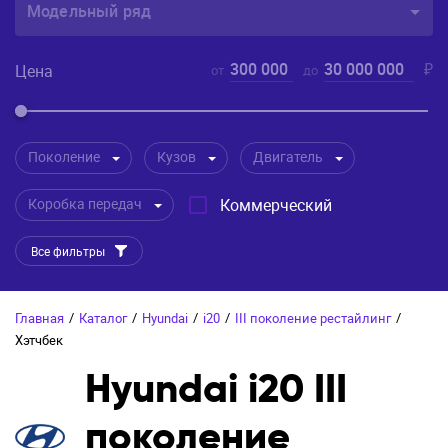
Модельный ряд
300 000
30 000 000
₽
Цена
от
до
Поколение
Кузов
Двигатель
Коробка передач
Коммерческий
Все фильтры
Главная
/
Каталог
/
Hyundai
/
i20
/
III поколение рестайлинг
/
Хэтчбек
Hyundai i20 III
поколение