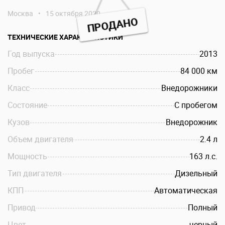
Москва
•
15 октября 2020
ПРОДАНО
ТЕХНИЧЕСКИЕ ХАРАКТЕРИСТИКИ
Год выпуска
2013
Пробег
84 000 км
Класс
Внедорожники
Состояние
С пробегом
Кузов
Внедорожник
Объем двигателя
2.4 л
Мощность
163 л.c.
Тип двигателя
Дизельный
КПП
Автоматическая
Привод
Полный
Цвет
черный