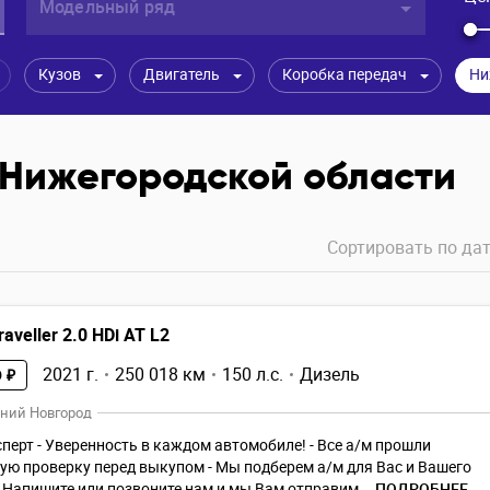
Модельный ряд
Кузов
Двигатель
Коробка передач
 Нижегородской области
Сортировать по
дат
aveller 2.0 HDi AT L2
2021 г.
250 018 км
150 л.с.
Дизель
 ₽
ний Новгород
перт - Уверенность в каждом автомобиле! - Все а/м прошли
ю проверку перед выкупом - Мы подберем а/м для Вас и Вашего
 ️ Напишите или позвоните нам и мы Вам отправим...
ПОДРОБНЕЕ