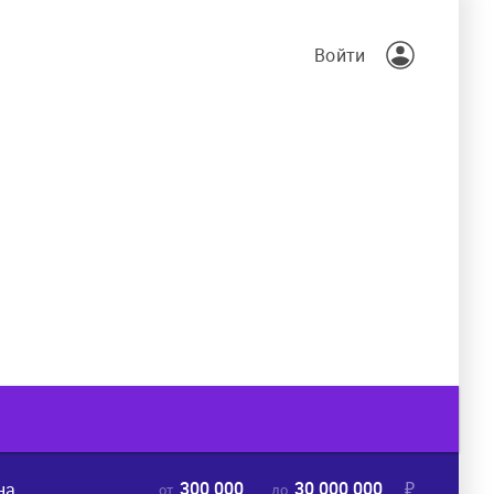
Войти
300 000
30 000 000
₽
на
от
до