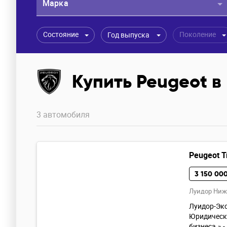
Марка
Состояние
Поколение
Год выпуска
Купить Peugeot в
3 автомобиля
Peugeot Tr
3 150 000
Луидор Ниж
Луидор-Экс
Юридическу
бизнеса.» -