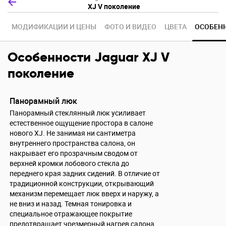
XJ V поколение
МОДИФИКАЦИИ И ЦЕНЫ
ФОТО И ВИДЕО
Ц
В
Е
Т
А
ОСОБЕН
Особенности Jaguar XJ V
поколение
Панорамный люк
Панорамный стеклянный люк усиливает
естественное ощущение простора в салоне
нового XJ. Не занимая ни сантиметра
внутреннего пространства салона, он
накрывает его прозрачным сводом от
верхней кромки лобового стекла до
переднего края задних сидений. В отличие от
традиционной конструкции, открывающий
механизм перемещает люк вверх и наружу, а
не вниз и назад. Темная тонировка и
специальное отражающее покрытие
предотвращает чрезмерный нагрев салона