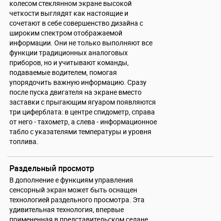
колесом стеклянном экране высокой
четкости выглядят как настоящие и
сочетают в себе совершенство дизайна с
широким спектром отображаемой
информации. Они не только выполняют все
функции традиционных аналоговых
приборов, но и учитывают команды,
подаваемые водителем, помогая
упорядочить важную информацию. Сразу
после пуска двигателя на экране вместо
заставки с прыгающим ягуаром появляются
три циферблата: в центре спидометр, справа
от него - тахометр, а слева - информационное
табло с указателями температуры и уровня
топлива.
Раздельный просмотр
В дополнение е функциям управления
сенсорный экран может быть оснащен
технологией раздельного просмотра. Эта
удивительная технология, впервые
примененная в представительском седане,