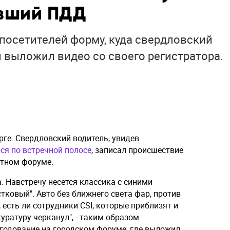
ивший ПДД
посетителей форму, куда свердловский
и выложил видео со своего регистратора.
ге. Свердловский водитель, увидев
ся по встречной полосе
, записал происшествие
стном форуме.
. Навстречу несется классика с синими
тковый". Авто без ближнего света фар, против
 есть ли сотрудники CSI, которые приблизят и
ратуру черканул", - таким образом
егодование на городском форуме, где выложил