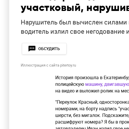
участковый, наруш
Нарушитель был вычислен силами 
водитель излил свое негодование 
ОБСУДИТЬ
Иллюстрация с сайта pitertoy.ru
История произошла в Екатеринбур
полицейскую
машину, двигавшую
на видео и выложил ролик на ме
"Переулок Красный, односторонка
номерами, на борту надпись "учас
шерсти, без мигалок. Подскажите,
расшифруют номера? Я бы в проку
автовладелец Иван излил свое н