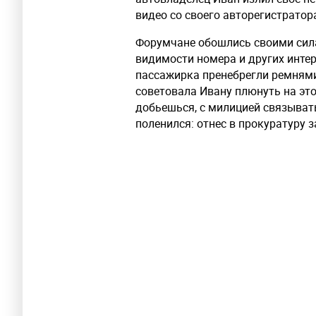
видео со своего авторегистратор
Форумчане обошлись своими сила
видимости номера и других интере
пассажирка пренебрегли ремням
советовала Ивану плюнуть на это 
добьешься, с милицией связыватьс
поленился: отнес в прокуратуру 