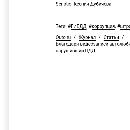
Scriptio: Ксения Дубичева.
Теги:
#
ГИБДД
,
#
коррупция
,
#
штр
Quto.ru
/
Журнал
/
Статьи
/
Благодаря видеозаписи автолюби
нарушивший ПДД