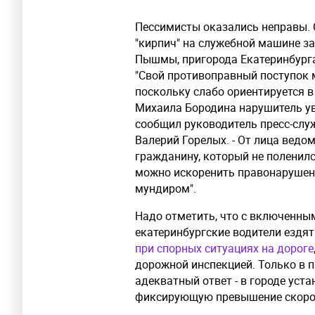
Пессимисты оказались неправы. 
"кирпич" на служебной машине з
Пышмы, пригорода Екатеринбурга
"Свой противоправный поступок м
поскольку слабо ориентируется 
Михаила Бородина нарушитель ув
сообщил руководитель пресс-слу
Валерий Горелых. - От лица вед
гражданину, который не поленил
можно искоренить правонарушен
мундиром".
Надо отметить, что с включенн
екатеринбургские водители ездят 
при спорных ситуациях на дороге
дорожной инспекцией. Только в 
адекватный ответ - в городе уст
фиксирующую превышение скоро