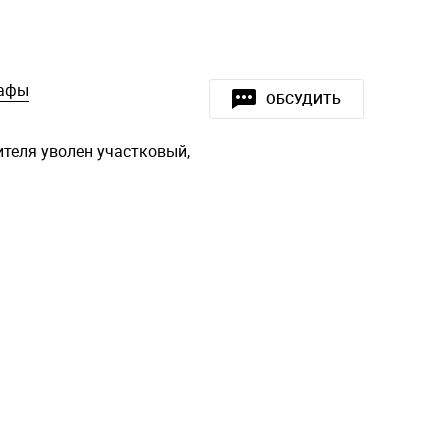
афы
ОБСУДИТЬ
теля уволен участковый,