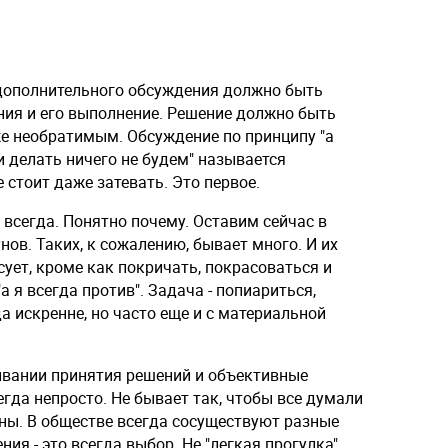
дополнительного обсуждения должно быть
ния и его выполнение. Решение должно быть
же необратимым. Обсуждение по принципу "а
и делать ничего не будем" называется
 стоит даже затевать. Это первое.
 всегда. Понятно почему. Оставим сейчас в
ов. Таких, к сожалению, бывает много. И их
сует, кроме как покричать, покрасоваться и
а я всегда против". Задача - попиариться,
а искренне, но часто еще и с материальной
гивании принятия решений и объективные
да непросто. Не бывает так, чтобы все думали
сны. В обществе всегда сосуществуют разные
ия - это всегда выбор. Не "легкая прогулка"