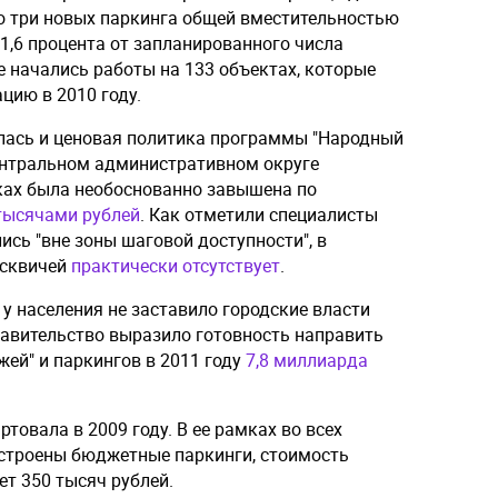
о три новых паркинга общей вместительностью
 1,6 процента от запланированного числа
не начались работы на 133 объектах, которые
цию в 2010 году.
лась и ценовая политика программы "Народный
ентральном административном округе
ках была необоснованно завышена по
тысячами рублей
. Как отметили специалисты
ись "вне зоны шаговой доступности", в
осквичей
практически отсутствует
.
 у населения не заставило городские власти
равительство выразило готовность направить
жей" и паркингов в 2011 году
7,8 миллиарда
товала в 2009 году. В ее рамках во всех
строены бюджетные паркинги, стоимость
ет 350 тысяч рублей.