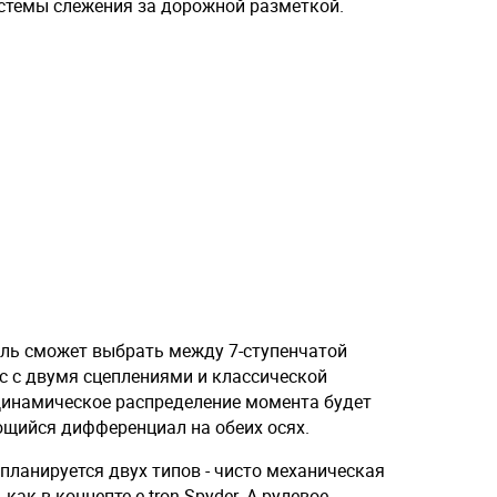
истемы слежения за дорожной разметкой.
ель сможет выбрать между 7-ступенчатой
c с двумя сцеплениями и классической
инамическое распределение момента будет
щийся дифференциал на обеих осях.
 планируется двух типов - чисто механическая
 как в концепте e-tron Spyder. А рулевое