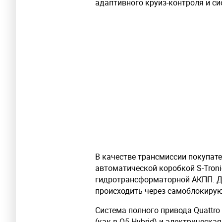
адаптивного круиз-контроля и с
В качестве трансмиссии покупат
автоматической коробкой S-Troni
гидротрансформаторной АКПП. Д
происходить через самоблокирую
Система полного привода Quattro
(как в Q5 Hybrid) и электрическая,