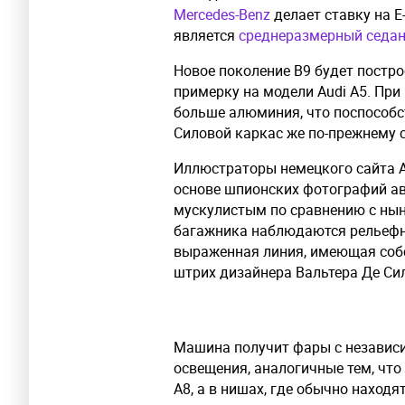
Mercedes-Benz
делает ставку на E
является
среднеразмерный седан
Новое поколение B9 будет постр
примерку на модели Audi A5. Пр
больше алюминия, что поспособст
Силовой каркас же по-прежнему 
Иллюстраторы немецкого сайта A
основе шпионских фотографий ав
мускулистым по сравнению с нын
багажника наблюдаются рельефные
выраженная линия, имеющая собс
штрих дизайнера Вальтера Де Сил
Машина получит фары с независ
освещения, аналогичные тем, что
A8, а в нишах, где обычно наход