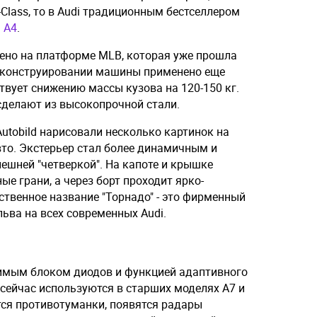
-Class, то в Audi традиционным бестселлером
 A4
.
оено на платформе MLB, которая уже прошла
и конструировании машины применено еще
вует снижению массы кузова на 120-150 кг.
сделают из высокопрочной стали.
utobild нарисовали несколько картинок на
то. Экстерьер стал более динамичным и
ешней "четверкой". На капоте и крышке
 грани, а через борт проходит ярко-
твенное название "Торнадо" - это фирменный
ьва на всех современных Audi.
имым блоком диодов и функцией адаптивного
 сейчас используются в старших моделях A7 и
ятся противотуманки, появятся радары