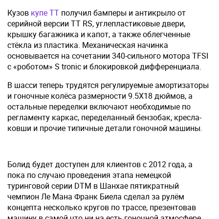
Кузов
купе ТТ
получил бамперы и антикрыло от
серийной версии TT RS, углепластиковые двери,
крышку багажника и капот, а также облегченные
стёкла из пластика. Механическая начинка
основывается на сочетании 340-сильного мотора TFSI
с «роботом» S tronic и блокировкой дифференциала.
В шасси теперь трудятся регулируемые амортизаторы
и гоночные колёса размерности 9.5Х18 дюймов, а
остальные переделки включают необходимые по
регламенту каркас, переделанный бензобак, кресла-
ковши и прочие типичные детали гоночной машины.
Болид будет доступен для клиентов с 2012 года, а
пока по случаю проведения этапа немецкой
туринговой серии DTM в Шанхае пятикратный
чемпион Ле Мана Франк Биела сделал за рулём
концепта несколько кругов по трассе, презентовав
машину в самой что ни на есть гоночной атмосфере.