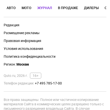
АВТО
МОТО
ЖУРНАЛ
В ПРОДАЖЕ
ДИЛЕРЫ
ОТ
Редакция
Размещение рекламы
Правовая информация
Условия использования
Политика конфиденциальности
Регион:
Москва
Quto.ru, 2026 г.
16+
Телефон редакции:
+7 495 785-17-00
Все права защищены. Полное или частичное копирование
материалов Сайта в коммерческих целях разрешено только с
письменного разрешения владельца Сайта. В случае