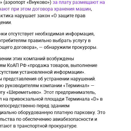
» (аэропорт «Внуково»)
за плату размещают на
чают при этом договора хранения машин
,
актика нарушает закон «О защите прав
щении.
янки отсутствует необходимая информация,
требителям правильно выбрать услугу в
ющего договора», — обнаружили прокуроры.
шении этих компаний возбуждены
ям КоАП РФ «продажа товаров, выполнение
тсутствии установленной информации».
 представления об устранении нарушений.
ено руководителям компании «Терминал» —
рту «Шереметьево». Этот предприниматель,
л на привокзальной площади Терминала «D» в
непосредственно перед зданием
циально оборудованную платную парковку. Это
льства по обеспечению авиабезопасности и
итают в транспортной прокуратуре.