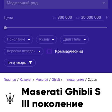
Модельный ряд
300 000
30 000 000
₽
Цена
от
до
Поколение
Кузов
Двигатель
Коробка передач
Коммерческий
Все фильтры
Главная
/
Каталог
/
Maserati
/
Ghibli
/
III поколение
/
Седан
Maserati Ghibli S
III поколение