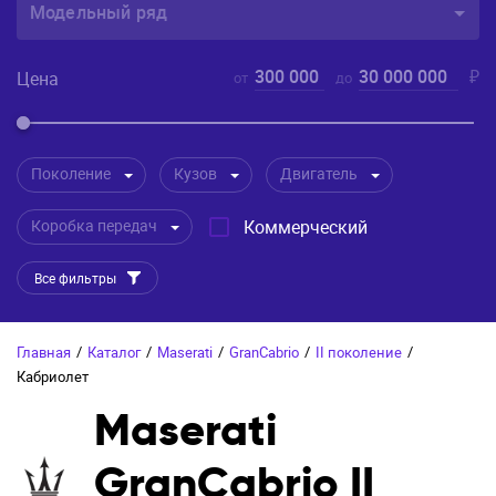
Модельный ряд
300 000
30 000 000
₽
Цена
от
до
Поколение
Кузов
Двигатель
Коробка передач
Коммерческий
Все фильтры
Главная
/
Каталог
/
Maserati
/
GranCabrio
/
II поколение
/
Кабриолет
Maserati
GranCabrio II