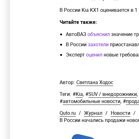
В России Kia KX1 оценивается в 1
Читайте также:
АвтоВАЗ
объяснил
значение тр
В России
захотели
приостанавл
Эксперт
оценил
новые требован
Автор:
Светлана Ходос
Теги:
#
Kia
,
#
SUV / внедорожники
,
#
автомобильные новости
,
#
прод
Quto.ru
/
Журнал
/
Новости
/
В России начались продажи новог