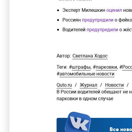
Эксперт Милешкин
оценил
нов
Россиян
предупредили
о фейко
Водителей
предупредили
о жёс
Автор:
Светлана Ходос
Теги:
#
штрафы
,
#
парковки
,
#
Рос
#
автомобильные новости
Quto.ru
/
Журнал
/
Новости
/
В России водителей обещают не 
парковки в одном случае
Все ново