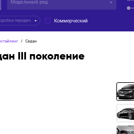
Модельный ряд
Коммерческий
оробка передач
рестайлинг
/
Седан
дан III поколение