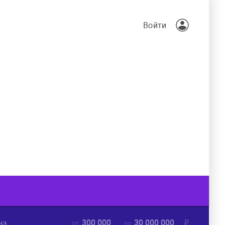
Войти
300 000
30 000 000
₽
на
от
до