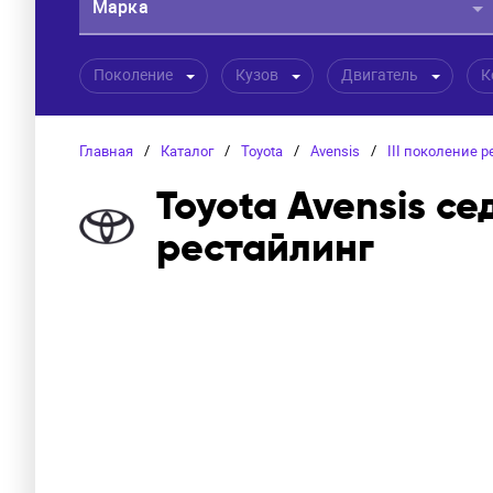
Марка
Поколение
Кузов
Двигатель
К
Главная
/
Каталог
/
Toyota
/
Avensis
/
III поколение 
Toyota Avensis се
рестайлинг