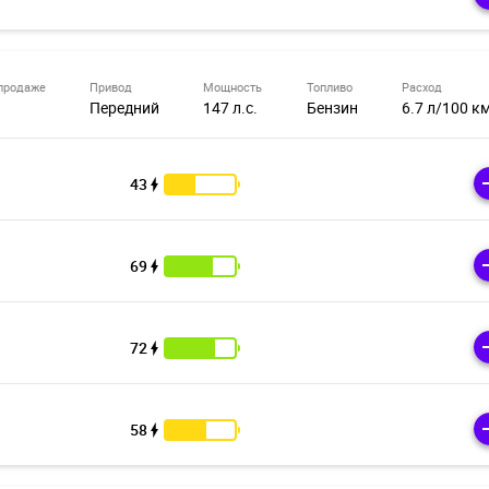
продаже
Привод
Мощность
Топливо
Расход
Передний
147 л.с.
Бензин
6.7 л/100 к
43
69
72
58