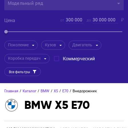
Модельный ряд
300 000
30 000 000
₽
Цена
от
до
Поколение
Кузов
Двигатель
Коробка передач
Коммерческий
Все фильтры
Главная
/
Каталог
/
BMW
/
X5
/
E70
/
Внедорожник
BMW X5 E70