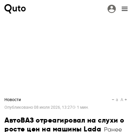
Новости
a
A
Опубликовано
08 июля 2026, 13:27
1
мин.
АвтоВАЗ отреагировал на слухи о
росте цен на машины Lada
Ранее