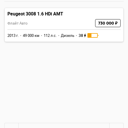
Peugeot 3008 1.6 HDi AMT
Флайт Авто
730 000 ₽
38
2013 г.
49 000 км
112 л.с.
Дизель