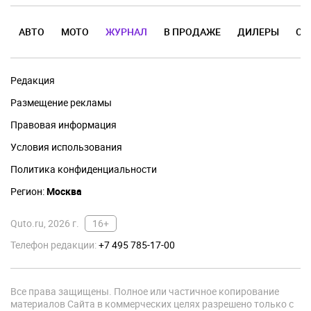
АВТО
МОТО
ЖУРНАЛ
В ПРОДАЖЕ
ДИЛЕРЫ
ОТ
Редакция
Размещение рекламы
Правовая информация
Условия использования
Политика конфиденциальности
Регион:
Москва
Quto.ru, 2026 г.
16+
Телефон редакции:
+7 495 785-17-00
Все права защищены. Полное или частичное копирование
материалов Сайта в коммерческих целях разрешено только с