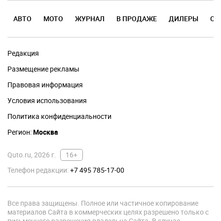
АВТО
МОТО
ЖУРНАЛ
В ПРОДАЖЕ
ДИЛЕРЫ
ОТ
Редакция
Размещение рекламы
Правовая информация
Условия использования
Политика конфиденциальности
Регион:
Москва
Quto.ru, 2026 г.
16+
Телефон редакции:
+7 495 785-17-00
Все права защищены. Полное или частичное копирование
материалов Сайта в коммерческих целях разрешено только с
письменного разрешения владельца Сайта. В случае