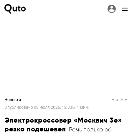
Новости
a
A
Опубликовано
09 июля 2026, 12:33
1
мин.
Электрокроссовер «Москвич 3е»
резко подешевел
Речь только об