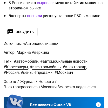
В России резко
выросло
число китайских машин на
вторичном рынке
Эксперты
оценили
риски установки ГБО в машине
ОБСУДИТЬ
Источник:
«Автоновости дня»
Автор:
Марина Аверкина
Теги:
#
автомобили
,
#
автомобильные новости
,
#
Кроссоверы
,
#
электромобиль
,
#
электрокар
,
#
Россия
,
#
цены
,
#
продажи
,
#
Москвич
Quto.ru
/
Журнал
/
Новости
/
Электрокроссовер «Москвич 3е» резко подешевел
Все новости Quto в VK